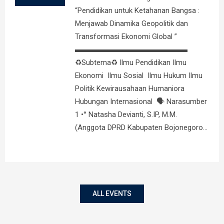
“Pendidikan untuk Ketahanan Bangsa :
Menjawab Dinamika Geopolitik dan
Transformasi Ekonomi Global ”
▬▬▬▬▬▬▬▬▬▬▬▬▬▬▬
♻️Subtema♻️ Ilmu Pendidikan Ilmu
Ekonomi Ilmu Sosial Ilmu Hukum Ilmu
Politik Kewirausahaan Humaniora
Hubungan Internasional 🗣️ Narasumber
1 •° Natasha Devianti, S.IP, M.M.
(Anggota DPRD Kabupaten Bojonegoro…
ALL EVENTS