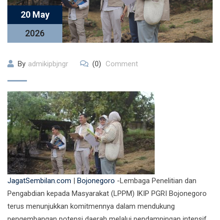
20 May
2026
By
admikipbjngr
(0)
Comment
JagatSembilan.com
|
Bojonegoro
-Lembaga Penelitian dan
Pengabdian kepada Masyarakat (LPPM) IKIP PGRI Bojonegoro
terus menunjukkan komitmennya dalam mendukung
pengembangan potensi daerah melalui pendampingan intensif