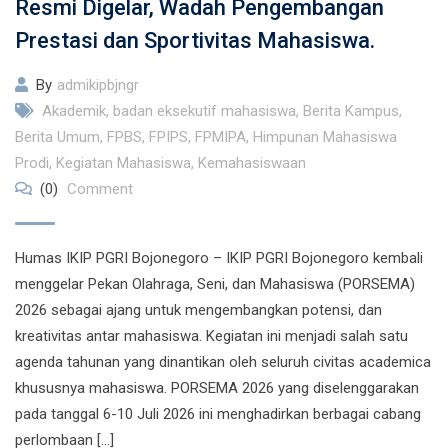
Resmi Digelar, Wadah Pengembangan
Prestasi dan Sportivitas Mahasiswa.
By
admikipbjngr
Akademik
,
badan eksekutif mahasiswa
,
Berita Kampus
,
Berita Umum
,
FPBS
,
FPIPS
,
FPMIPA
,
Himpunan Mahasiswa
Prodi
,
Kegiatan Mahasiswa
,
Kemahasiswaan
(0)
Comment
Humas IKIP PGRI Bojonegoro – IKIP PGRI Bojonegoro kembali
menggelar Pekan Olahraga, Seni, dan Mahasiswa (PORSEMA)
2026 sebagai ajang untuk mengembangkan potensi, dan
kreativitas antar mahasiswa. Kegiatan ini menjadi salah satu
agenda tahunan yang dinantikan oleh seluruh civitas academica
khususnya mahasiswa. PORSEMA 2026 yang diselenggarakan
pada tanggal 6-10 Juli 2026 ini menghadirkan berbagai cabang
perlombaan […]