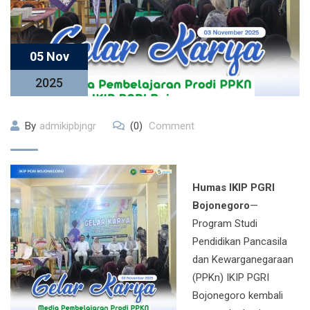
05 Nov
2025
By
admikipbjngr
(0)
Comment
Humas IKIP PGRI
Bojonegoro
—
Program Studi
Pendidikan Pancasila
dan Kewarganegaraan
(PPKn) IKIP PGRI
Bojonegoro kembali