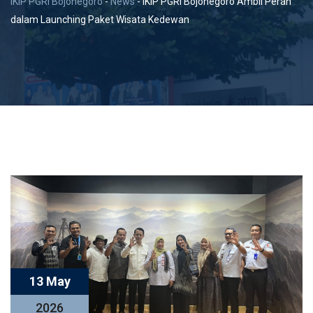
IKIP PGRI Bojonegoro
-
News
-
IKIP PGRI Bojonegoro Ambil Peran
dalam Launching Paket Wisata Kedewan
13 May
2026