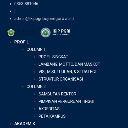
Skip
0353 881046
to
|
content
admin@ikippgribojonegoro.ac.id
PROFIL
COLUMN 1
PROFIL SINGKAT
LAMBANG, MOTTO, DAN MASKOT
VISI, MISI, TUJUAN, & STRATEGI
STRUKTUR ORGANISASI
COLUMN 2
SAMBUTAN REKTOR
PIMPINAN PERGURUAN TINGGI
AKREDITASI
PETA KAMPUS
AKADEMIK