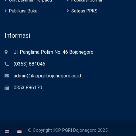
Unit Layanan Terpadu
Publikasi Jurnal
Publikasi Buku
Satgas PPKS
Informasi
Jl. Panglima Polim No. 46 Bojonegoro
(0353) 881046
admin@ikippgribojonegoro.ac.id
0353 886170
© Copyright IKIP PGRI Bojonegoro 2025.
EN
ID