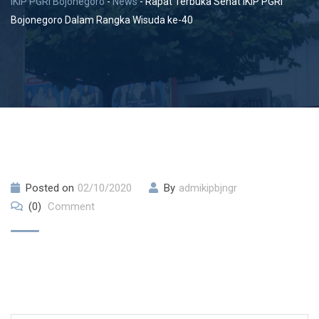
IKIP PGRI Bojonegoro
-
News
-
Rapat Terbuka Senat IKIP PGRI
Bojonegoro Dalam Rangka Wisuda ke-40
Posted on
02/10/2020
By
admikipbjngr
(0)
Comment