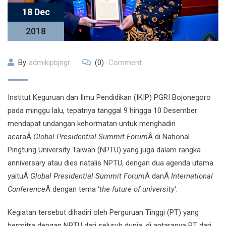
18 Dec
2018
By
admikipbjngr
(0)
Comment
Institut Keguruan dan Ilmu Pendidikan (IKIP) PGRI Bojonegoro
pada minggu lalu, tepatnya tanggal 9 hingga 10 Desember
mendapat undangan kehormatan untuk menghadiri
acaraÂ
Global Presidential Summit Forum
Â di National
Pingtung University Taiwan (NPTU) yang juga dalam rangka
anniversary atau dies natalis NPTU, dengan dua agenda utama
yaituÂ
Global Presidential Summit Forum
Â danÂ
International
Conference
Â dengan tema ‘
the future of university
‘.
Kegiatan tersebut dihadiri oleh Perguruan Tinggi (PT) yang
bermitra dengan NPTU dari seluruh dunia, di antaranya PT dari