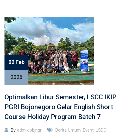
02 Feb
2026
Optimalkan Libur Semester, LSCC IKIP
PGRI Bojonegoro Gelar English Short
Course Holiday Program Batch 7
By
admikipbjngr
Berita Umum
,
Event
,
LSDC