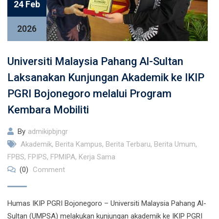
24 Feb
2026
Universiti Malaysia Pahang Al-Sultan
Laksanakan Kunjungan Akademik ke IKIP
PGRI Bojonegoro melalui Program
Kembara Mobiliti
By
admikipbjngr
Akademik
,
Berita Kampus
,
Berita Terbaru
,
Berita Umum
,
FPBS
,
FPIPS
,
FPMIPA
,
Kerja Sama
(0)
Comment
Humas IKIP PGRI Bojonegoro – Universiti Malaysia Pahang Al-
Sultan (UMPSA) melakukan kunjungan akademik ke IKIP PGRI