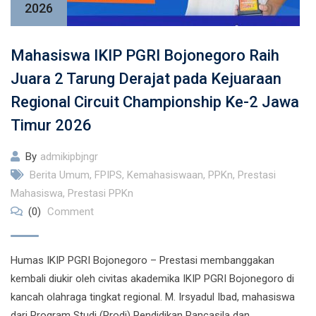
2026
Mahasiswa IKIP PGRI Bojonegoro Raih
Juara 2 Tarung Derajat pada Kejuaraan
Regional Circuit Championship Ke-2 Jawa
Timur 2026
By
admikipbjngr
Berita Umum
,
FPIPS
,
Kemahasiswaan
,
PPKn
,
Prestasi
Mahasiswa
,
Prestasi PPKn
(0)
Comment
Humas IKIP PGRI Bojonegoro – Prestasi membanggakan
kembali diukir oleh civitas akademika IKIP PGRI Bojonegoro di
kancah olahraga tingkat regional. M. Irsyadul Ibad, mahasiswa
dari Program Studi (Prodi) Pendidikan Pancasila dan