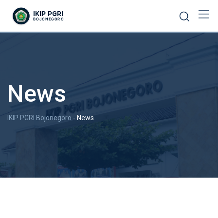
News
IKIP PGRI Bojonegoro
-
News