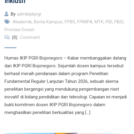
Inklusif
By
admikipbjngr
Akademik
,
Berita Kampus
,
FPBS
,
FPMIPA
,
MTK
,
PBI
,
PBSI
,
Prestasi Dosen
(0)
Comment
Humas IKIP PGRI Bojonegoro – Kabar membanggakan datang
dari IKIP PGRI Bojonegoro. Sejumlah dosen kampus tersebut
berhasil meraih pendanaan dalam program Penelitian
Fundamental Reguler Lanjutan Tahun 2026, sebuah skema
penelitian bergengsi yang mendukung pengembangan riset
inovatif di bidang pendidikan dan teknologi. Capaian ini menjadi
bukti komitmen dosen IKIP PGRI Bojonegoro dalam
menghasilkan penelitian berkualitas yang […]