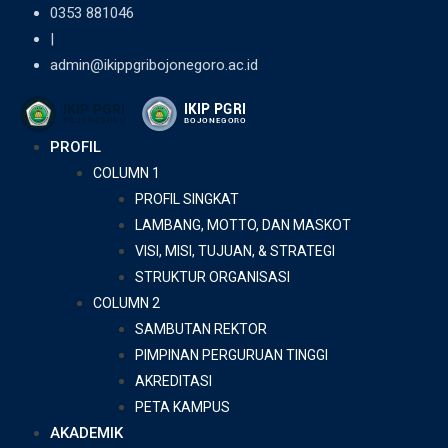
Skip
0353 881046
to
|
content
admin@ikippgribojonegoro.ac.id
PROFIL
COLUMN 1
PROFIL SINGKAT
LAMBANG, MOTTO, DAN MASKOT
VISI, MISI, TUJUAN, & STRATEGI
STRUKTUR ORGANISASI
COLUMN 2
SAMBUTAN REKTOR
PIMPINAN PERGURUAN TINGGI
AKREDITASI
PETA KAMPUS
AKADEMIK