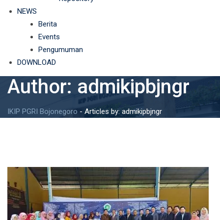
NEWS
Berita
Events
Pengumuman
DOWNLOAD
Author:
admikipbjngr
IKIP PGRI Bojonegoro
-
Articles by: admikipbjngr