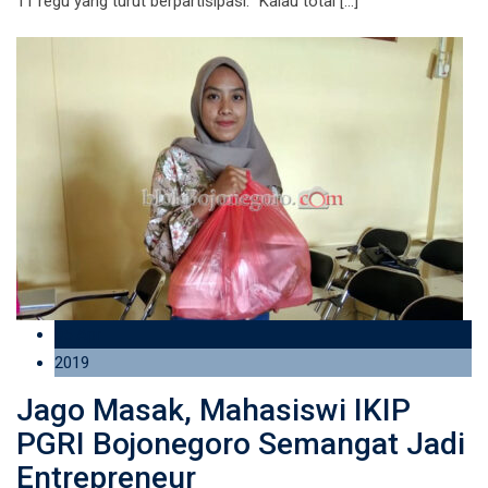
11 regu yang turut berpartisipasi. “Kalau total […]
05 Apr
2019
Jago Masak, Mahasiswi IKIP
PGRI Bojonegoro Semangat Jadi
Entrepreneur