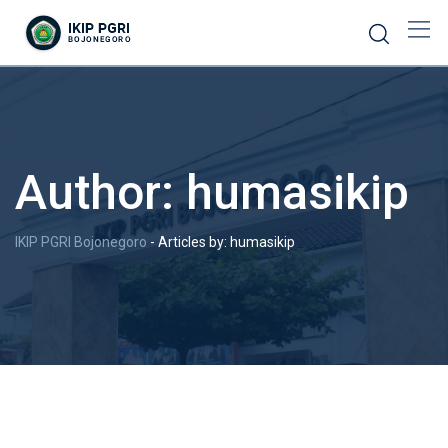
Author:
humasikip
IKIP PGRI Bojonegoro
-
Articles by: humasikip