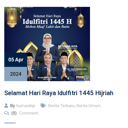
05 Apr
2024
Selamat Hari Raya Idulfitri 1445 Hijriah
By
humasikip
Berita Terbaru
,
Berita Umum
(0)
Comment