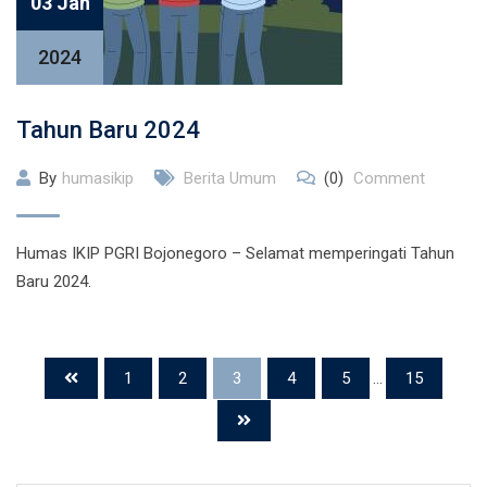
03 Jan
2024
Tahun Baru 2024
By
humasikip
Berita Umum
(0)
Comment
Humas IKIP PGRI Bojonegoro – Selamat memperingati Tahun
Baru 2024.
1
2
3
4
5
...
15