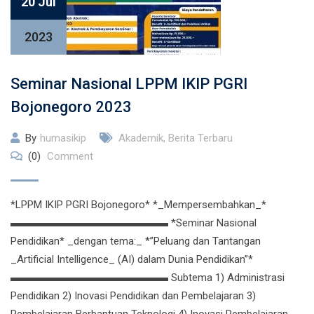
20 Jul
2023
Seminar Nasional LPPM IKIP PGRI
Bojonegoro 2023
By
humasikip
Akademik
,
Berita Terbaru
(0)
Comment
*LPPM IKIP PGRI Bojonegoro* *_Mempersembahkan_*
▬▬▬▬▬▬▬▬▬▬▬▬▬▬▬ *Seminar Nasional
Pendidikan* _dengan tema:_ *”Peluang dan Tantangan
_Artificial Intelligence_ (AI) dalam Dunia Pendidikan”*
▬▬▬▬▬▬▬▬▬▬▬▬▬▬▬ Subtema 1) Administrasi
Pendidikan 2) Inovasi Pendidikan dan Pembelajaran 3)