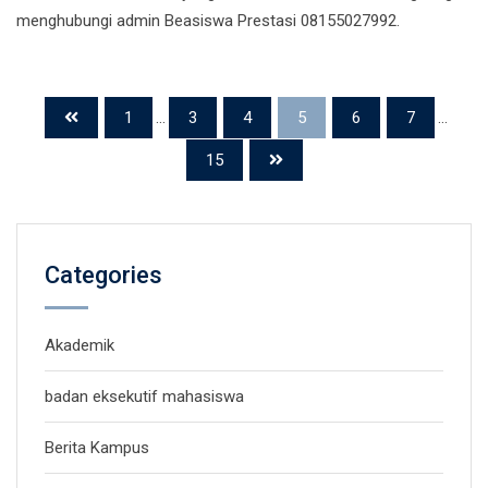
menghubungi admin Beasiswa Prestasi 08155027992.
1
...
3
4
5
6
7
...
15
Categories
Akademik
badan eksekutif mahasiswa
Berita Kampus