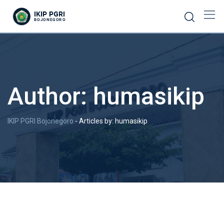
Author:
humasikip
IKIP PGRI Bojonegoro
-
Articles by: humasikip