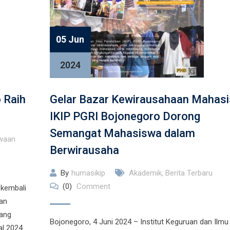
05 Jun
2024
 Raih
Gelar Bazar Kewirausahaan Mahasi
IKIP PGRI Bojonegoro Dorong
Semangat Mahasiswa dalam
waan
Berwirausaha
By
humasikip
Akademik
,
Berita Terbaru
(0)
Comment
 kembali
kan
yang
Bojonegoro, 4 Juni 2024 – Institut Keguruan dan Ilmu
l 2024.