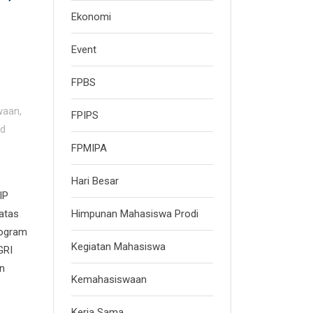
Ekonomi
Event
FPBS
waan
,
FPIPS
ed
FPMIPA
Hari Besar
IP
Himpunan Mahasiswa Prodi
atas
rogram
Kegiatan Mahasiswa
GRI
n
Kemahasiswaan
Kerja Sama