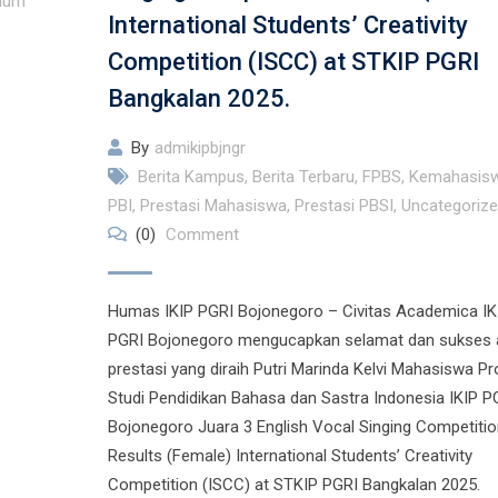
mum
International Students’ Creativity
Competition (ISCC) at STKIP PGRI
Bangkalan 2025.
By
admikipbjngr
Berita Kampus
,
Berita Terbaru
,
FPBS
,
Kemahasis
PBI
,
Prestasi Mahasiswa
,
Prestasi PBSI
,
Uncategoriz
(0)
Comment
Humas IKIP PGRI Bojonegoro – Civitas Academica IK
PGRI Bojonegoro mengucapkan selamat dan sukses 
prestasi yang diraih Putri Marinda Kelvi Mahasiswa P
Studi Pendidikan Bahasa dan Sastra Indonesia IKIP P
Bojonegoro Juara 3 English Vocal Singing Competitio
Results (Female) International Students’ Creativity
Competition (ISCC) at STKIP PGRI Bangkalan 2025.