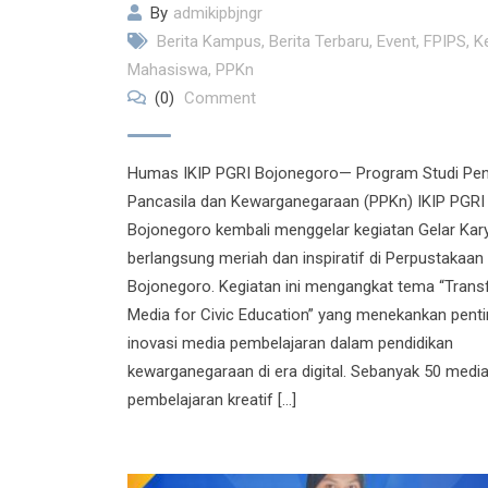
By
admikipbjngr
Berita Kampus
,
Berita Terbaru
,
Event
,
FPIPS
,
K
Mahasiswa
,
PPKn
(0)
Comment
Humas IKIP PGRI Bojonegoro— Program Studi Pen
Pancasila dan Kewarganegaraan (PPKn) IKIP PGRI
Bojonegoro kembali menggelar kegiatan Gelar Kar
berlangsung meriah dan inspiratif di Perpustakaan
Bojonegoro. Kegiatan ini mengangkat tema “Trans
Media for Civic Education” yang menekankan pent
inovasi media pembelajaran dalam pendidikan
kewarganegaraan di era digital. Sebanyak 50 medi
pembelajaran kreatif […]