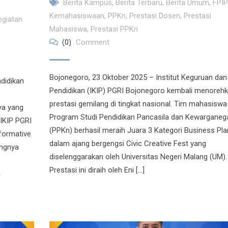
Berita Kampus
,
Berita Terbaru
,
Berita Umum
,
FPI
Kemahasiswaan
,
PPKn
,
Prestasi Dosen
,
Prestasi
egiatan
Mahasiswa
,
Prestasi PPKn
(0)
Comment
Bojonegoro, 23 Oktober 2025 – Institut Keguruan dan
didikan
Pendidikan (IKIP) PGRI Bojonegoro kembali menoreh
prestasi gemilang di tingkat nasional. Tim mahasiswa 
ya yang
Program Studi Pendidikan Pancasila dan Kewarganeg
 IKIP PGRI
(PPKn) berhasil meraih Juara 3 Kategori Business Pla
formative
dalam ajang bergengsi Civic Creative Fest yang
ingnya
diselenggarakan oleh Universitas Negeri Malang (UM).
Prestasi ini diraih oleh Eni […]
a