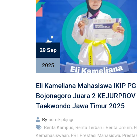
29 Sep
2025
Eli Kameliana Mahasiswa IKIP PG
Bojonegoro Juara 2 KEJURPROV
Taekwondo Jawa Timur 2025
By
admikipbjngr
Berita Kampus
,
Berita Terbaru
,
Berita Umum
,
F
Kemahasiswaan
,
PBI
,
Prestasi Mahasiswa
,
Prestas