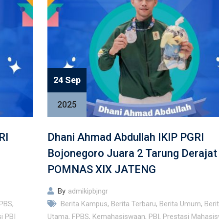
24 Sep
2025
RI
Dhani Ahmad Abdullah IKIP PGRI
Bojonegoro Juara 2 Tarung Derajat
POMNAS XIX JATENG
By
admikipbjngr
PBS
,
Berita Kampus
,
Berita Terbaru
,
Berita Umum
,
Beri
i PBI
Utama
,
FPBS
,
Kemahasiswaan
,
PBI
,
Prestasi Mahasi