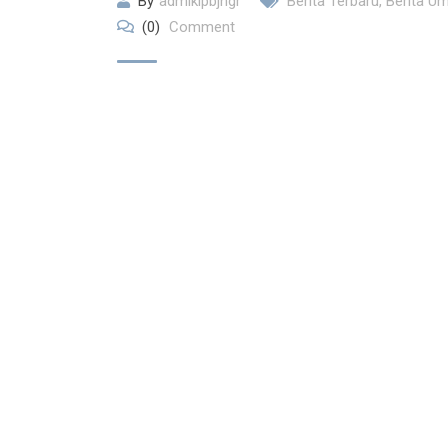
By
admikipbjngr
Berita Terbaru
,
Berita U
(0)
Comment