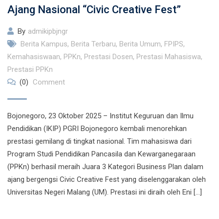
Ajang Nasional “Civic Creative Fest”
By
admikipbjngr
Berita Kampus
,
Berita Terbaru
,
Berita Umum
,
FPIPS
,
Kemahasiswaan
,
PPKn
,
Prestasi Dosen
,
Prestasi Mahasiswa
,
Prestasi PPKn
(0)
Comment
Bojonegoro, 23 Oktober 2025 – Institut Keguruan dan Ilmu
Pendidikan (IKIP) PGRI Bojonegoro kembali menorehkan
prestasi gemilang di tingkat nasional. Tim mahasiswa dari
Program Studi Pendidikan Pancasila dan Kewarganegaraan
(PPKn) berhasil meraih Juara 3 Kategori Business Plan dalam
ajang bergengsi Civic Creative Fest yang diselenggarakan oleh
Universitas Negeri Malang (UM). Prestasi ini diraih oleh Eni […]