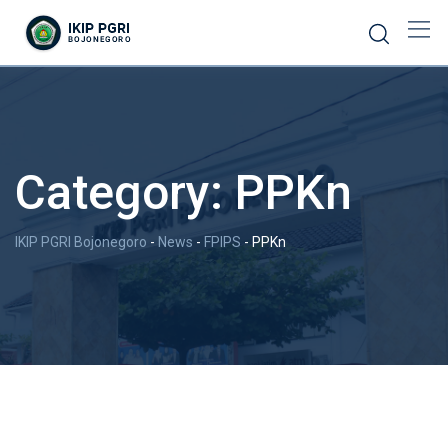
Category:
PPKn
IKIP PGRI Bojonegoro
-
News
-
FPIPS
-
PPKn