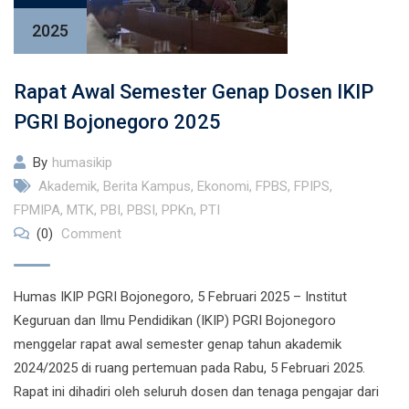
2025
Rapat Awal Semester Genap Dosen IKIP
PGRI Bojonegoro 2025
By
humasikip
Akademik
,
Berita Kampus
,
Ekonomi
,
FPBS
,
FPIPS
,
FPMIPA
,
MTK
,
PBI
,
PBSI
,
PPKn
,
PTI
(0)
Comment
Humas IKIP PGRI Bojonegoro, 5 Februari 2025 – Institut
Keguruan dan Ilmu Pendidikan (IKIP) PGRI Bojonegoro
menggelar rapat awal semester genap tahun akademik
2024/2025 di ruang pertemuan pada Rabu, 5 Februari 2025.
Rapat ini dihadiri oleh seluruh dosen dan tenaga pengajar dari