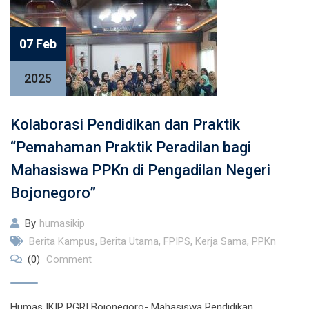
07 Feb
2025
Kolaborasi Pendidikan dan Praktik
“Pemahaman Praktik Peradilan bagi
Mahasiswa PPKn di Pengadilan Negeri
Bojonegoro”
By
humasikip
Berita Kampus
,
Berita Utama
,
FPIPS
,
Kerja Sama
,
PPKn
(0)
Comment
Humas IKIP PGRI Bojonegoro- Mahasiswa Pendidikan