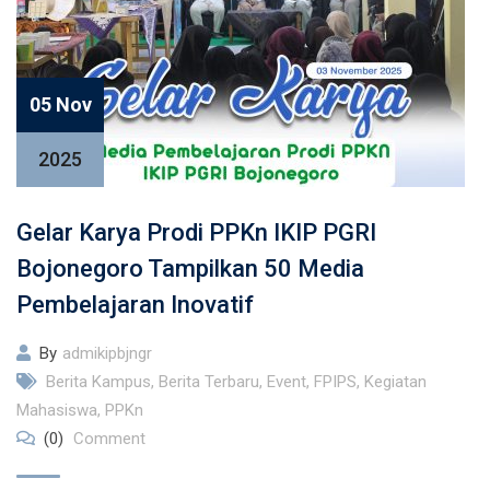
05 Nov
2025
Gelar Karya Prodi PPKn IKIP PGRI
Bojonegoro Tampilkan 50 Media
Pembelajaran Inovatif
By
admikipbjngr
Berita Kampus
,
Berita Terbaru
,
Event
,
FPIPS
,
Kegiatan
Mahasiswa
,
PPKn
(0)
Comment