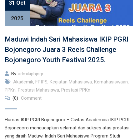
31 Oct
2025
Maduwi Indah Sari Mahasiswa IKIP PGRI
Bojonegoro Juara 3 Reels Challenge
Bojonegoro Youth Festival 2025.
By
admikipbjngr
Akademik
,
FPIPS
,
Kegiatan Mahasiswa
,
Kemahasiswaan
,
PPKn
,
Prestasi Mahasiswa
,
Prestasi PPKn
(0)
Comment
Humas IKIP PGRI Bojonegoro – Civitas Academica IKIP PGRI
Bojonegoro mengucapkan selamat dan sukses atas prestasi
yang diraih Maduwi Indah Sari Mahasiswa Program Studi