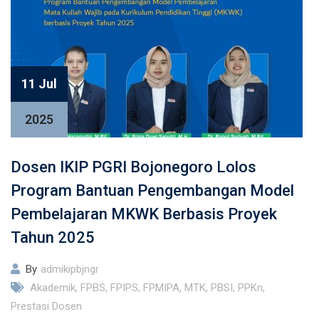
11 Jul
2025
Dosen IKIP PGRI Bojonegoro Lolos
Program Bantuan Pengembangan Model
Pembelajaran MKWK Berbasis Proyek
Tahun 2025
By
admikipbjngr
Akademik
,
FPBS
,
FPIPS
,
FPMIPA
,
MTK
,
PBSI
,
PPKn
,
Prestasi Dosen