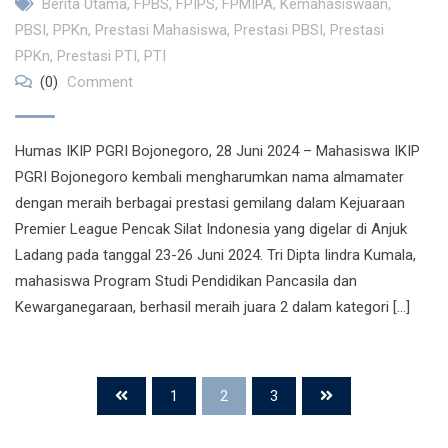
Berita Utama
,
FPBS
,
FPIPS
,
FPMIPA
,
Kemahasiswaan
,
PBSI
,
PPKn
,
Prestasi Mahasiswa
,
Prestasi PBSI
,
Prestasi
PPKn
,
Prestasi PTI
,
PTI
(0)
Comment
Humas IKIP PGRI Bojonegoro, 28 Juni 2024 – Mahasiswa IKIP
PGRI Bojonegoro kembali mengharumkan nama almamater
dengan meraih berbagai prestasi gemilang dalam Kejuaraan
Premier League Pencak Silat Indonesia yang digelar di Anjuk
Ladang pada tanggal 23-26 Juni 2024. Tri Dipta Iindra Kumala,
mahasiswa Program Studi Pendidikan Pancasila dan
Kewarganegaraan, berhasil meraih juara 2 dalam kategori […]
1
2
3