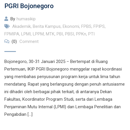
PGRI Bojonegoro
By
humasikip
Akademik
,
Berita Kampus
,
Ekonomi
,
FPBS
,
FPIPS
,
FPMIPA
,
LPMI
,
LPPM
,
MTK
,
PBI
,
PBSI
,
PPKn
,
PTI
(0)
Comment
Bojonegoro, 30-31 Januari 2025 – Bertempat di Ruang
Pertemuan, IKIP PGRI Bojonegoro menggelar rapat koordinasi
yang membahas penyusunan program kerja untuk lima tahun
mendatang. Rapat yang berlangsung dengan penuh antusiasme
ini dihadiri oleh berbagai pihak terkait, di antaranya Dekan
Fakultas, Koordinator Program Studi, serta dari Lembaga
Penjaminan Mutu Internal (LPMI) dan Lembaga Penelitian dan
Pengabdian […]