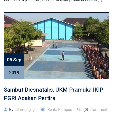
IKIP PGRI Bojonegoro, Sujiran menyampaikan beberapa […]
05 Sep
2019
Sambut Diesnatalis, UKM Pramuka IKIP
PGRI Adakan Pertira
By
admikipbjngr
Berita Kampus
(0)
Comment