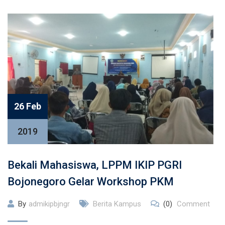
26 Feb
2019
Bekali Mahasiswa, LPPM IKIP PGRI
Bojonegoro Gelar Workshop PKM
By
admikipbjngr
Berita Kampus
(0)
Comment