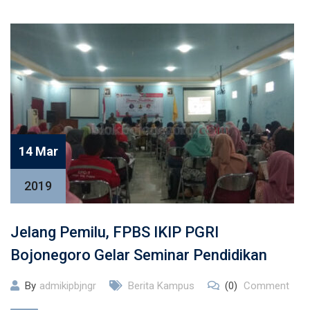
14 Mar
2019
Jelang Pemilu, FPBS IKIP PGRI
Bojonegoro Gelar Seminar Pendidikan
By
admikipbjngr
Berita Kampus
(0)
Comment