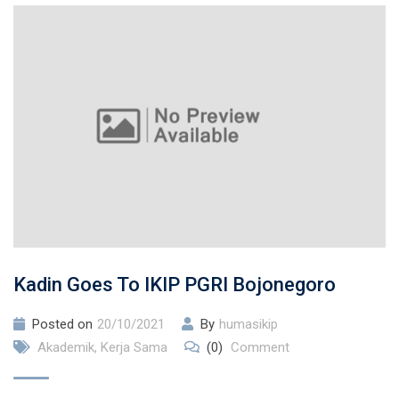
Kadin Goes To IKIP PGRI Bojonegoro
Posted on
20/10/2021
By
humasikip
Akademik
,
Kerja Sama
(0)
Comment