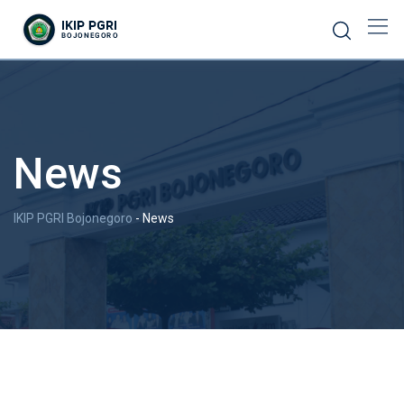
News
IKIP PGRI Bojonegoro
-
News